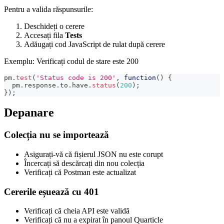
Pentru a valida răspunsurile:
Deschideți o cerere
Accesați fila
Tests
Adăugați cod JavaScript de rulat după cerere
Exemplu: Verificați codul de stare este 200
pm
.
test
(
'Status code is 200'
,
function
(
)
{
  pm
.
response
.
to
.
have
.
status
(
200
)
;
}
)
;
Depanare
Colecția nu se importează
Asigurați-vă că fișierul JSON nu este corupt
Încercați să descărcați din nou colecția
Verificați că Postman este actualizat
Cererile eșuează cu 401
Verificați că cheia API este validă
Verificați că nu a expirat în panoul Quarticle