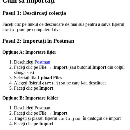
Cum să importați
Pasul 1: Descărcați colecția
Faceți clic pe linkul de descărcare de mai sus pentru a salva fișierul
pe computerul dvs.
qarta.json
Pasul 2: Importați în Postman
Opțiune A: Importare fișier
Deschideți
Postman
Faceți clic pe
File
→
Import
(sau butonul
Import
din colțul
stânga sus)
Selectați fila
Upload Files
Alegeți fișierul
pe care l-ați descărcat
qarta.json
Faceți clic pe
Import
Opțiune B: Importare folder
Deschideți Postman
Faceți clic pe
File
→
Import
Trageți și plasați fișierul
în dialogul de import
qarta.json
Faceți clic pe
Import