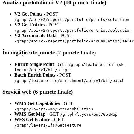
Analiza portofoliului V2 (10 puncte finale)
V2 Get Points
- POST
/graph/api/v2/reports/portfolio/points/selection
V2 Get Entries
- POST
/graph/api/v2/reports/portfolio/entries/selection
V2 Accumulate Data
- POST
/graph/api/v2/reports/portfolio/accumulation/selec
Îmbogățire de puncte (2 puncte finale)
Enrich Single Point
- GET
/graph/featureinfo/risk-
lookup/api/v1/bfi/single
Batch Enrich Points
- POST
/graph/featureinfo/enrichment/api/v1/bfi/batch
Servicii web (6 puncte finale)
WMS Get Capabilities
- GET
/graph/layers/wms/GetCapabilities
WMS Get Map
- GET
/graph/layers/wms/GetMap
WFS Get Feature
- GET
/graph/layers/wfs/GetFeature