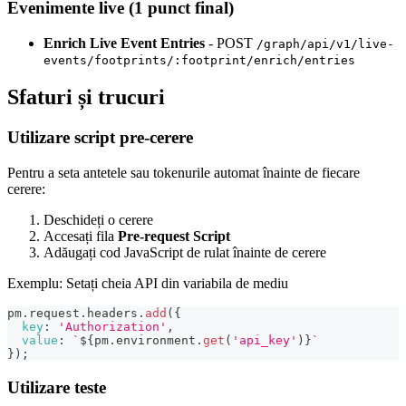
Evenimente live (1 punct final)
Enrich Live Event Entries
- POST
/graph/api/v1/live-
events/footprints/:footprint/enrich/entries
Sfaturi și trucuri
Utilizare script pre-cerere
Pentru a seta antetele sau tokenurile automat înainte de fiecare
cerere:
Deschideți o cerere
Accesați fila
Pre-request Script
Adăugați cod JavaScript de rulat înainte de cerere
Exemplu: Setați cheia API din variabila de mediu
pm
.
request
.
headers
.
add
(
{
key
:
'Authorization'
,
value
:
`
${
pm
.
environment
.
get
(
'api_key'
)
}
`
}
)
;
Utilizare teste