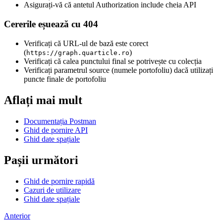
Asigurați-vă că antetul Authorization include cheia API
Cererile eșuează cu 404
Verificați că URL-ul de bază este corect
(
)
https://graph.quarticle.ro
Verificați că calea punctului final se potrivește cu colecția
Verificați parametrul source (numele portofoliu) dacă utilizați
puncte finale de portofoliu
Aflați mai mult
Documentația Postman
Ghid de pornire API
Ghid date spațiale
Pașii următori
Ghid de pornire rapidă
Cazuri de utilizare
Ghid date spațiale
Anterior