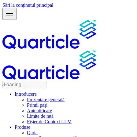
Sări la conținutul principal
Introducere
Prezentare generală
Primii pași
Autentificare
Limite de rată
Fișier de Context LLM
Produse
Qarta