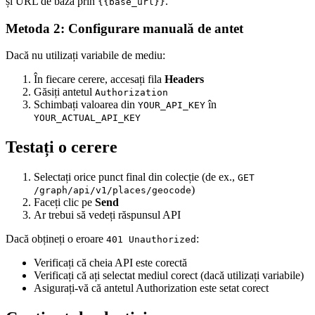
și URL de bază prin
.
{{base_url}}
Metoda 2: Configurare manuală de antet
Dacă nu utilizați variabile de mediu:
În fiecare cerere, accesați fila
Headers
Găsiți antetul
Authorization
Schimbați valoarea din
în
YOUR_API_KEY
YOUR_ACTUAL_API_KEY
Testați o cerere
Selectați orice punct final din colecție (de ex.,
GET
)
/graph/api/v1/places/geocode
Faceți clic pe
Send
Ar trebui să vedeți răspunsul API
Dacă obțineți o eroare
:
401 Unauthorized
Verificați că cheia API este corectă
Verificați că ați selectat mediul corect (dacă utilizați variabile)
Asigurați-vă că antetul Authorization este setat corect