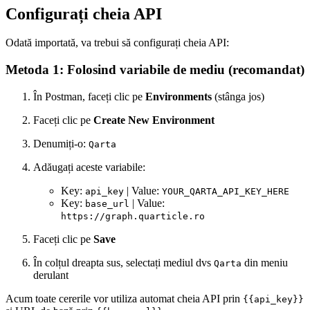
Configurați cheia API
Odată importată, va trebui să configurați cheia API:
Metoda 1: Folosind variabile de mediu (recomandat)
În Postman, faceți clic pe
Environments
(stânga jos)
Faceți clic pe
Create New Environment
Denumiți-o:
Qarta
Adăugați aceste variabile:
Key:
| Value:
api_key
YOUR_QARTA_API_KEY_HERE
Key:
| Value:
base_url
https://graph.quarticle.ro
Faceți clic pe
Save
În colțul dreapta sus, selectați mediul dvs
din meniu
Qarta
derulant
Acum toate cererile vor utiliza automat cheia API prin
{{api_key}}